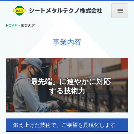
HOME
HOME
事業内容
会社案内
事業内容
事業内容
設備案内
製品紹介
「最先端」に速やかに対応
する技術力
採用情報
お問合せ
鍛え上げた技術で、ご要望を具現化します