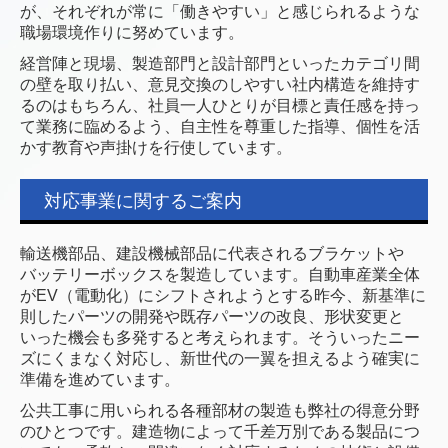
が、それぞれが常に「働きやすい」と感じられるような
職場環境作りに努めています。
経営陣と現場、製造部門と設計部門といったカテゴリ間
の壁を取り払い、意見交換のしやすい社内構造を維持す
るのはもちろん、社員一人ひとりが目標と責任感を持っ
て業務に臨めるよう、自主性を尊重した指導、個性を活
かす教育や声掛けを行使しています。
対応事業に関するご案内
輸送機部品、建設機械部品に代表されるブラケットや
バッテリーボックスを製造しています。自動車産業全体
がEV（電動化）にシフトされようとする昨今、新基準に
則したパーツの開発や既存パーツの改良、形状変更と
いった機会も多発すると考えられます。そういったニー
ズにくまなく対応し、新世代の一翼を担えるよう確実に
準備を進めています。
公共工事に用いられる各種部材の製造も弊社の得意分野
のひとつです。建造物によって千差万別である製品につ